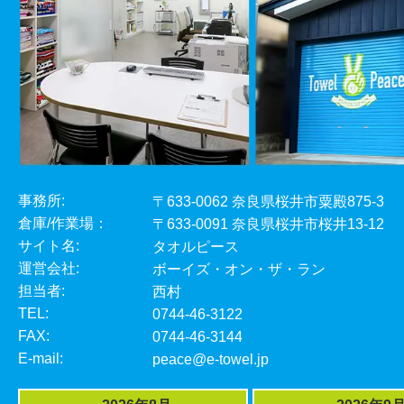
事務所:
〒633-0062 奈良県桜井市粟殿875-3
倉庫/作業場：
〒633-0091 奈良県桜井市桜井13-12
サイト名:
タオルピース
運営会社:
ボーイズ・オン・ザ・ラン
担当者:
西村
TEL:
0744-46-3122
FAX:
0744-46-3144
E-mail:
peace@e-towel.jp