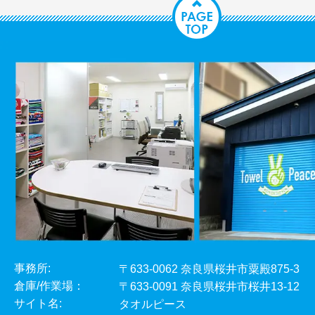
事務所:
〒633-0062 奈良県桜井市粟殿875-3
倉庫/作業場：
〒633-0091 奈良県桜井市桜井13-12
サイト名:
タオルピース