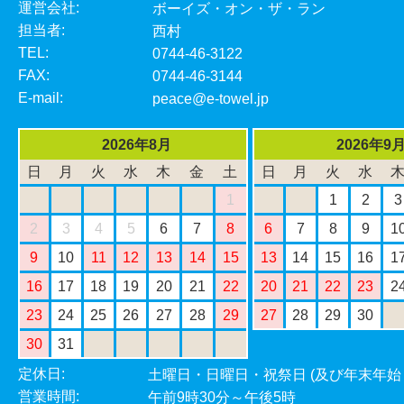
運営会社:
ボーイズ・オン・ザ・ラン
担当者:
西村
TEL:
0744-46-3122
FAX:
0744-46-3144
E-mail:
peace@e-towel.jp
2026年8月
2026年9
日
月
火
水
木
金
土
日
月
火
水
1
1
2
3
2
3
4
5
6
7
8
6
7
8
9
1
9
10
11
12
13
14
15
13
14
15
16
1
16
17
18
19
20
21
22
20
21
22
23
2
23
24
25
26
27
28
29
27
28
29
30
30
31
定休日:
土曜日・日曜日・祝祭日 (及び年末年始
営業時間:
午前9時30分～午後5時